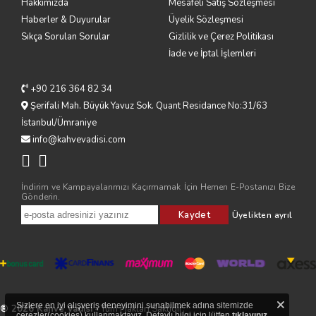
Hakkımızda
Mesafeli Satış Sözleşmesi
Haberler & Duyurular
Üyelik Sözleşmesi
Sıkça Sorulan Sorular
Gizlilik ve Çerez Politikası
İade ve İptal İşlemleri
+90 216 364 82 34
Şerifali Mah. Büyük Yavuz Sok. Quant Residance No:31/63
İstanbul/Ümraniye
info@kahvevadisi.com
İndirim ve Kampayalarımızı Kaçırmamak İçin Hemen E-Postanızı Bize
Gönderin.
Kaydet
Üyelikten ayrıl
×
Sizlere en iyi alışveriş deneyimini sunabilmek adına sitemizde
® 2026 Kahve Vadisi
- Tüm Hakları Saklıdır.
çerezler(cookies) kullanmaktayız. Detaylı bilgi için lütfen
tıklayınız.