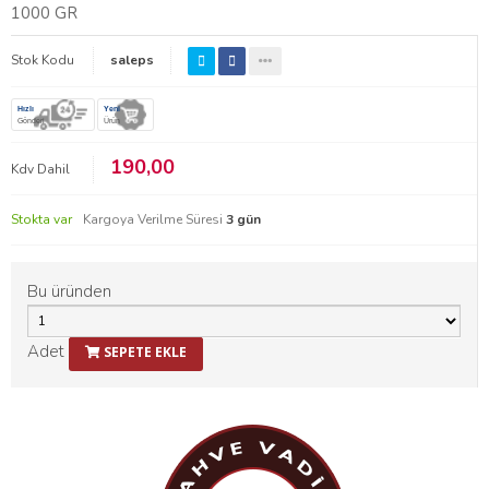
1000 GR
Stok Kodu
saleps
Hızlı
Yeni
Gönderi
Ürün
190,00
Kdv Dahil
Stokta var
Kargoya Verilme Süresi
3 gün
Bu üründen
Adet
SEPETE EKLE