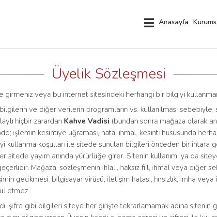
Anasayfa
Kurums
Üyelik Sözleşmesi
 girmeniz veya bu internet sitesindeki herhangi bir bilgiyi kullanmanı
 bilgilerin ve diğer verilerin programların vs. kullanılması sebebiyle, 
ylı hiçbir zarardan
Kahve Vadisi
(bundan sonra mağaza olarak anıl
esinde; işlemin kesintiye uğraması, hata, ihmal, kesinti hususunda her
eyi kullanma koşulları ile sitede sunulan bilgileri önceden bir ihtara
er sitede yayım anında yürürlüğe girer. Sitenin kullanımı ya da siteye 
geçerlidir. Mağaza, sözleşmenin ihlali, haksız fiil, ihmal veya diğer 
şimin gecikmesi, bilgisayar virüsü, iletişim hatası, hırsızlık, imha veya 
ul etmez.
adı, şifre gibi bilgileri siteye her girişte tekrarlamamak adına sitenin