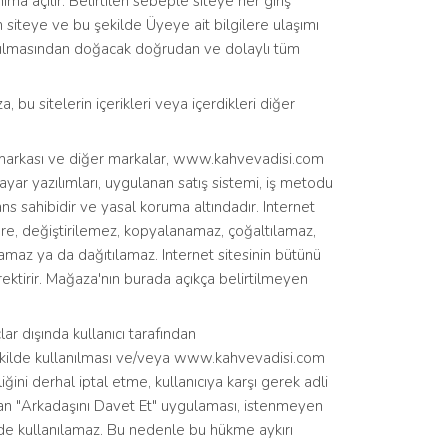
ıma açılır. Belirtilen sebeple siteye her giriş
 siteye ve bu şekilde Üyeye ait bilgilere ulaşımı
lanılmasından doğacak doğrudan ve dolaylı tüm
 bu sitelerin içerikleri veya içerdikleri diğer
m markası ve diğer markalar, www.kahvevadisi.com
sayar yazılımları, uygulanan satış sistemi, iş metodu
ans sahibidir ve yasal koruma altındadır. Internet
re, değiştirilemez, kopyalanamaz, çoğaltılamaz,
maz ya da dağıtılamaz. Internet sitesinin bütünü
rektirir. Mağaza'nın burada açıkça belirtilmeyen
r dışında kullanıcı tarafından
kilde kullanılması ve/veya www.kahvevadisi.com
ğini derhal iptal etme, kullanıcıya karşı gerek adli
lan "Arkadaşını Davet Et" uygulaması, istenmeyen
de kullanılamaz. Bu nedenle bu hükme aykırı