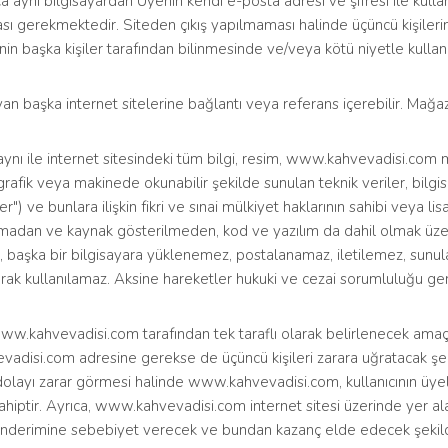
ca aynı bilgisayardan Üyenin kendi e-posta adresi ve şifresi ile kullan
ı gerekmektedir. Siteden çıkış yapılmaması halinde üçüncü kişilerin
inin başka kişiler tarafından bilinmesinde ve/veya kötü niyetle kul
n başka internet sitelerine bağlantı veya referans içerebilir. Mağaza,
aynı ile internet sitesindeki tüm bilgi, resim, www.kahvevadisi.co
, grafik veya makinede okunabilir şekilde sunulan teknik veriler, bilgi
) ve bunlara ilişkin fikri ve sınai mülkiyet haklarının sahibi veya lis
ınmadan ve kaynak gösterilmeden, kod ve yazılım da dahil olmak üze
 başka bir bilgisayara yüklenemez, postalanamaz, iletilemez, sunula
olarak kullanılamaz. Aksine hareketler hukuki ve cezai sorumluluğu ge
ww.kahvevadisi.com tarafından tek taraflı olarak belirlenecek amaçla
isi.com adresine gerekse de üçüncü kişileri zarara uğratacak şe
n dolayı zarar görmesi halinde www.kahvevadisi.com, kullanıcının üyeli
ahiptir. Ayrıca, www.kahvevadisi.com internet sitesi üzerinde yer a
) gönderimine sebebiyet verecek ve bundan kazanç elde edecek şekil