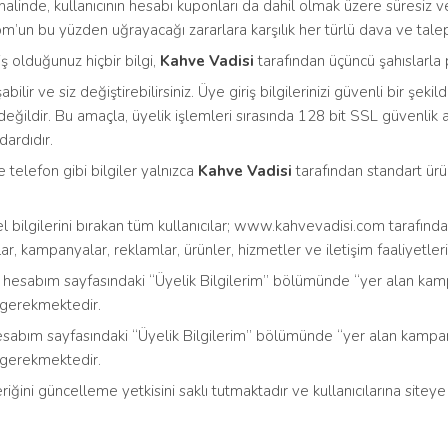
 halinde, kullanıcının hesabı kuponları da dahil olmak üzere süresiz
’un bu yüzden uğrayacağı zararlara karşılık her türlü dava ve talep 
 olduğunuz hiçbir bilgi,
Kahve Vadisi
tarafından üçüncü şahıslarla 
lir ve siz değiştirebilirsiniz. Üye giriş bilgilerinizi güvenli bir şekil
ğildir. Bu amaçla, üyelik işlemleri sırasında 128 bit SSL güvenlik ala
ardıdır.
e telefon gibi bilgiler yalnızca
Kahve Vadisi
tarafından standart ürü
l bilgilerini bırakan tüm kullanıcılar; www.kahvevadisi.com tarafın
ar, kampanyalar, reklamlar, ürünler, hizmetler ve iletişim faaliyetleri
n; hesabım sayfasındaki “Üyelik Bilgilerim” bölümünde “yer alan k
 gerekmektedir.
; hesabım sayfasındaki “Üyelik Bilgilerim” bölümünde “yer alan kamp
 gerekmektedir.
iğini güncelleme yetkisini saklı tutmaktadır ve kullanıcılarına siteye 