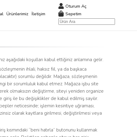
Oturum Aç
Sepetim
al
Ürünlerimiz
İletişim
z aşağıdaki koşulları kabul ettiğiniz anlamına gelir.
sözleşmenin ihlali, haksız fiil, ya da başkaca
acaktır) sorumlu değildir. Mağaza, sözleşmenin
hangi bir sorumluluk kabul etmez. Mağaza işbu site
 gerek olmaksızın değiştirme, siteyi yeniden organize
giriş ile bu değişiklikler de kabul edilmiş sayılır.
sebepler neticesinde; işlemin kesintiye uğraması,
izinsiz olarak kayıtlara girilmesi, değiştirilmesi veya
 giriş kısmındaki “beni hatırla” butonunu kullanmak