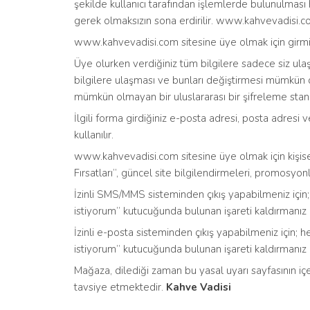
şekilde kullanıcı tarafından işlemlerde bulunulması
gerek olmaksızın sona erdirilir. www.kahvevadisi.com
www.kahvevadisi.com sitesine üye olmak için girmiş
Üye olurken verdiğiniz tüm bilgilere sadece siz ulaşabi
bilgilere ulaşması ve bunları değiştirmesi mümkün de
mümkün olmayan bir uluslararası bir şifreleme stand
İlgili forma girdiğiniz e-posta adresi, posta adresi v
kullanılır.
www.kahvevadisi.com sitesine üye olmak için kişise
Fırsatları”, güncel site bilgilendirmeleri, promosyonl
İzinli SMS/MMS sisteminden çıkış yapabilmeniz içi
istiyorum” kutucuğunda bulunan işareti kaldırmanız
İzinli e-posta sisteminden çıkış yapabilmeniz için
istiyorum” kutucuğunda bulunan işareti kaldırmanız
Mağaza, dilediği zaman bu yasal uyarı sayfasının içer
tavsiye etmektedir.
Kahve Vadisi