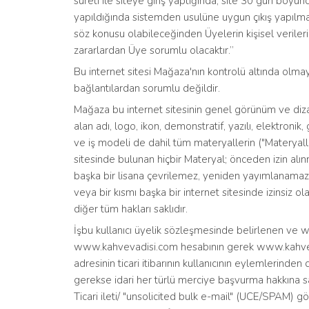
sureti ile siteye giriş yaptığında, site 30 gün boyun
yapıldığında sistemden usulüne uygun çıkış yapılmas
söz konusu olabileceğinden Üyelerin kişisel veriler
zararlardan Üye sorumlu olacaktır.”
Bu internet sitesi Mağaza'nın kontrolü altında olmaya
bağlantılardan sorumlu değildir.
Mağaza bu internet sitesinin genel görünüm ve diz
alan adı, logo, ikon, demonstratif, yazılı, elektronik
ve iş modeli de dahil tüm materyallerin ("Materyaller"
sitesinde bulunan hiçbir Materyal; önceden izin al
başka bir lisana çevrilemez, yeniden yayımlanamaz,
veya bir kısmı başka bir internet sitesinde izinsiz 
diğer tüm hakları saklıdır.
İşbu kullanıcı üyelik sözleşmesinde belirlenen ve w
www.kahvevadisi.com hesabının gerek www.kahvevad
adresinin ticari itibarının kullanıcının eylemlerinde
gerekse idari her türlü merciye başvurma hakkına s
Ticari ileti/ "unsolicited bulk e-mail" (UCE/SPAM