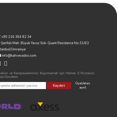
+90 216 364 82 34
Şerifali Mah. Büyük Yavuz Sok. Quant Residance No:31/63
stanbul/Ümraniye
info@kahvevadisi.com
ndirim ve Kampayalarımızı Kaçırmamak İçin Hemen E-Postanızı
ize Gönderin.
Üyelikten
Kaydet
ayrıl