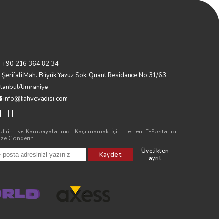
+90 216 364 82 34
Şerifali Mah. Büyük Yavuz Sok. Quant Residance No:31/63
stanbul/Ümraniye
info@kahvevadisi.com
ndirim ve Kampayalarımızı Kaçırmamak İçin Hemen E-Postanızı
ize Gönderin.
Üyelikten
Kaydet
ayrıl