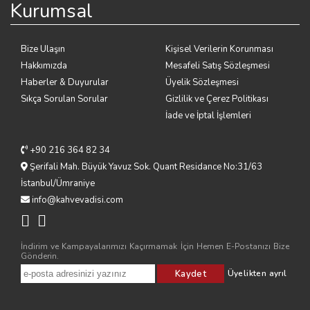
Kurumsal
Bize Ulaşın
Kişisel Verilerin Korunması
Hakkımızda
Mesafeli Satış Sözleşmesi
Haberler & Duyurular
Üyelik Sözleşmesi
Sıkça Sorulan Sorular
Gizlilik ve Çerez Politikası
İade ve İptal İşlemleri
+90 216 364 82 34
Şerifali Mah. Büyük Yavuz Sok. Quant Residance No:31/63
İstanbul/Ümraniye
info@kahvevadisi.com
İndirim ve Kampayalarımızı Kaçırmamak İçin Hemen E-Postanızı Bize
Gönderin.
Kaydet
Üyelikten ayrıl