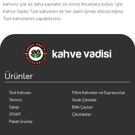
kahveyi çok az daha kaynatın ve sonra fincanlara bölün. İşte
Kahve Vadisi Türk kahveleri ile her daim içmek isteyeceğiniz
Türk kahvelerini yapabilirsiniz.
Ürünler
Türk Kahvesi
Filtre Kahveler ve Espressolar
Termos
Sıcak Çikolata
Salep
Bitki Çayları
STANT
Çikolatalar
Paket Ürünler