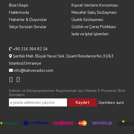
Bize Ulaşın
Kişisel Verilerin Korunması
Hakkımızda
Mesafeli Satış Sözleşmesi
Haberler & Duyurular
Üyelik Sözleşmesi
Sıkça Sorulan Sorular
Gizlilik ve Çerez Politikası
İade ve İptal İşlemleri
+90 216 364 82 34
Şerifali Mah. Büyük Yavuz Sok. Quant Residance No:31/63
İstanbul/Ümraniye
info@kahvevadisi.com
İndirim ve Kampayalarımızı Kaçırmamak İçin Hemen E-Postanızı Bize
Gönderin.
Kaydet
Üyelikten ayrıl